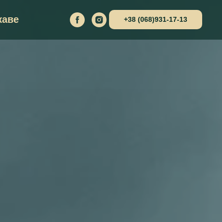
каве
+38 (068)931-17-13