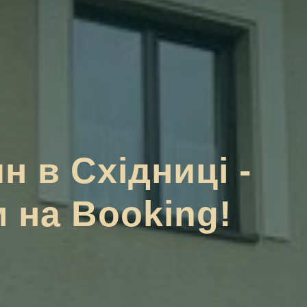
н в Східниці -
 на Booking!