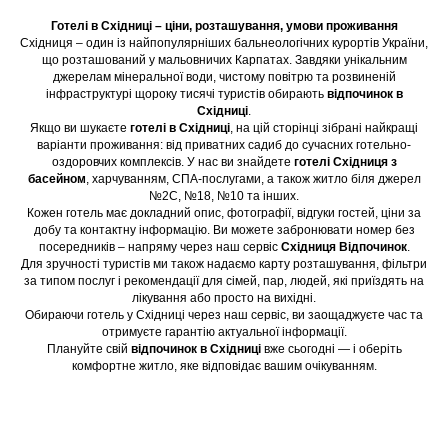
Готелі в Східниці – ціни, розташування, умови проживання
Східниця – один із найпопулярніших бальнеологічних курортів України,
що розташований у мальовничих Карпатах. Завдяки унікальним
джерелам мінеральної води, чистому повітрю та розвиненій
інфраструктурі щороку тисячі туристів обирають
відпочинок в
Східниці
.
Якщо ви шукаєте
готелі в Східниці
, на цій сторінці зібрані найкращі
варіанти проживання: від приватних садиб до сучасних готельно-
оздоровчих комплексів. У нас ви знайдете
готелі Східниця з
басейном
, харчуванням, СПА-послугами, а також житло біля джерел
№2С, №18, №10 та інших.
Кожен готель має докладний опис, фотографії, відгуки гостей, ціни за
добу та контактну інформацію. Ви можете забронювати номер без
посередників – напряму через наш сервіс
Східниця Відпочинок
.
Для зручності туристів ми також надаємо карту розташування, фільтри
за типом послуг і рекомендації для сімей, пар, людей, які приїздять на
лікування або просто на вихідні.
Обираючи готель у Східниці через наш сервіс, ви заощаджуєте час та
отримуєте гарантію актуальної інформації.
Плануйте свій
відпочинок в Східниці
вже сьогодні — і оберіть
комфортне житло, яке відповідає вашим очікуванням.