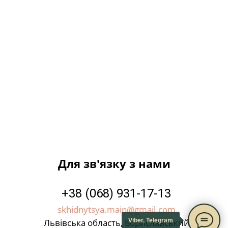
Для зв'язку з нами
+38 (068) 931-17-13
skhidnytsya.main@gmail.com
Львівська область, Бориславський
Viber, Telegram