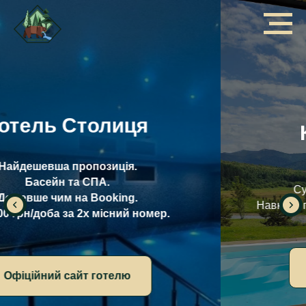
Котедж Загора
5500 грн/доба за 5 людей.
Сучасний котедж біля Східниці.
Навколо гори та багато лісу - чудові краєвиди.
Офіційний сайт готелю