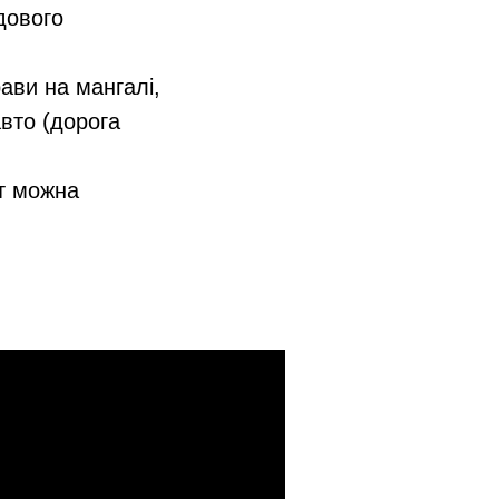
дового
ави на мангалі,
вто (дорога
ут можна