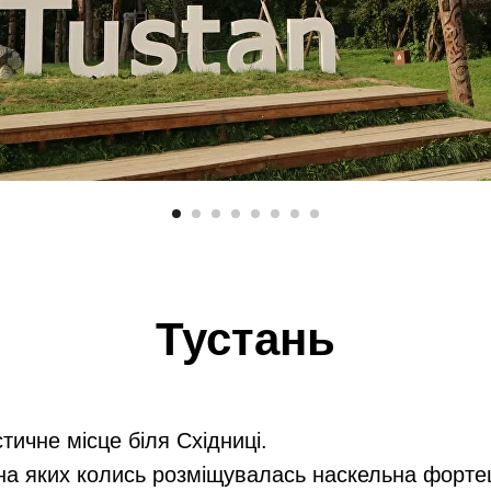
Тустань
тичне місце біля Східниці.
на яких колись розміщувалась наскельна форте