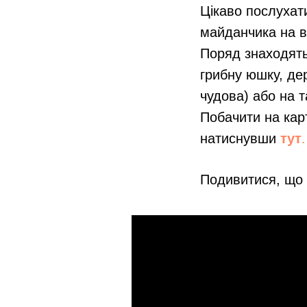
Цікаво послухат
майданчика на в
Поряд знаходять
грибну юшку, де
чудова) або на т
Побачити на кар
натиснувши
тут
.
Подивитися, що 