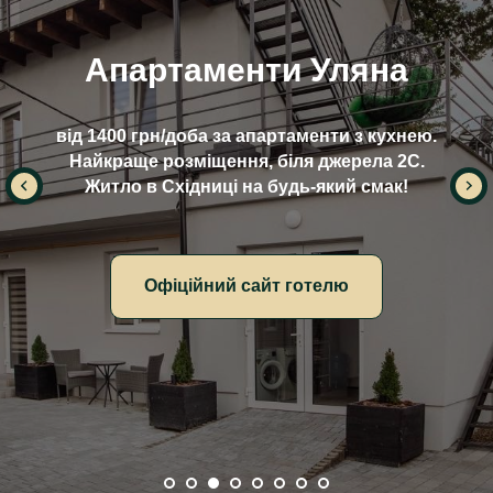
Вілла на Гірській
від 500 грн/доба за 2 людини.
Зручне розміщення біля джерел №1 та №3.
Житло в Східниці на будь-який смак!
Офіційний сайт готелю