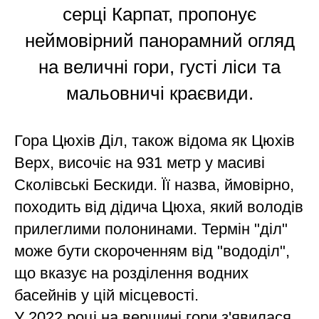
серці Карпат, пропонує
неймовірний панорамний огляд
на величні гори, густі ліси та
мальовничі краєвиди.
Гора Цюхів Діл, також відома як Цюхів
Верх, височіє на 931 метр у масиві
Сколівські Бескиди. Її назва, ймовірно,
походить від дідича Цюха, який володів
прилеглими полонинами. Термін "діл"
може бути скороченням від "вододіл",
що вказує на розділення водних
басейнів у цій місцевості.
У 2022 році на вершині гори з'явилася