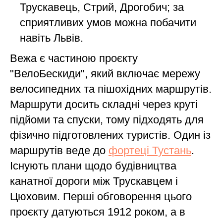
Трускавець, Стрий, Дрогобич; за
сприятливих умов можна побачити
навіть Львів.
Вежа є частиною проєкту
"ВелоБескиди", який включає мережу
велосипедних та пішохідних маршрутів.
Маршрути досить складні через круті
підйоми та спуски, тому підходять для
фізично підготовлених туристів. Один із
маршрутів веде до
фортеці Тустань
.
Існують плани щодо будівництва
канатної дороги між Трускавцем і
Цюховим. Перші обговорення цього
проєкту датуються 1912 роком, а в