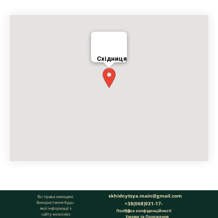
Східниця
skhidnytsya.main@gmail.com
Всі права захищені.
Використання будь-
+38(068)931-17-
якої інформації з
13
Політика конфіденційності
сайту можливо
Умови та Положення