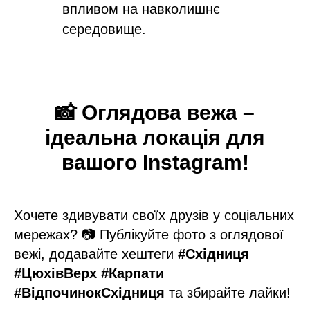
впливом на навколишнє
середовище.
📸
Оглядова вежа –
ідеальна локація для
вашого Instagram!
Хочете здивувати своїх друзів у соціальних
мережах? 📷 Публікуйте фото з оглядової
вежі, додавайте хештеги
#Східниця
#ЦюхівВерх #Карпати
#ВідпочинокСхідниця
та збирайте лайки!